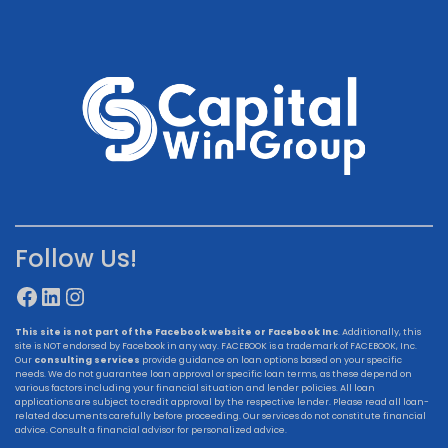
Follow Us!
Facebook
LinkedIn
Instagram
This site is not part of the Facebook website or Facebook Inc
. Additionally, this
site is NOT endorsed by Facebook in any way. FACEBOOK is a trademark of FACEBOOK, Inc.
Our
consulting services
provide guidance on loan options based on your specific
needs. We do not guarantee loan approval or specific loan terms, as these depend on
various factors including your financial situation and lender policies. All loan
applications are subject to credit approval by the respective lender. Please read all loan-
related documents carefully before proceeding. Our services do not constitute financial
advice. Consult a financial advisor for personalized advice.