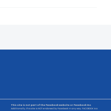
This site is not part of the Facebook website or Facebook Inc
.
Additionally, this site is NOT endorsed by Facebook in any way. FACEBOOK is a